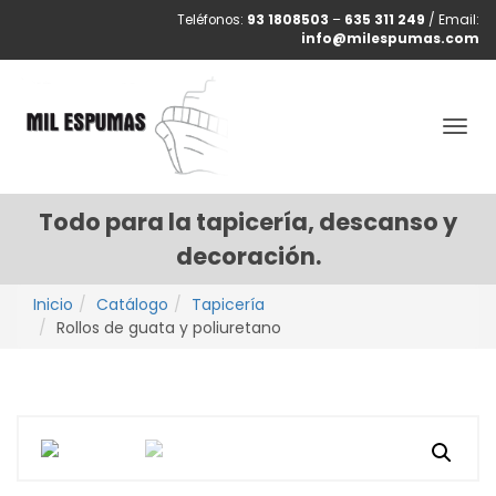
Teléfonos:
93 1808503
–
635 311 249
/ Email:
info@milespumas.com
Togg
navig
Todo para la tapicería, descanso y
decoración.
Inicio
Catálogo
Tapicería
Rollos de guata y poliuretano