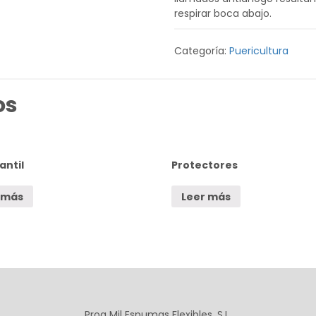
respirar boca abajo.
Categoría:
Puericultura
os
antil
Protectores
 más
Leer más
Proa Mil Espumas Flexibles, S.L.