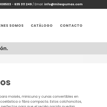
1808503
–
635 311 249
/ Email:
info@milespumas.com
ENES SOMOS
CATÁLOGO
CONTACTO
ón.
tos
 para moisés, minicuna y cunas convertibles en
coelástica o fibra compacta. Estos colchoncitos,
 perfectos para que el recién nacido puedan