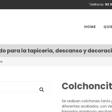
Teléfonos:
93 
HOME
QUI
do para la tapicería, descanso y decoraci
os
Colchonci
Se realizan colchones tanto
diferentes acabados, con vis
llamados antiahogo resultan