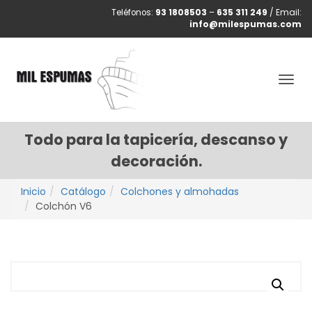
Teléfonos:
93 1808503
–
635 311 249
/ Email:
info@milespumas.com
Togg
navig
Todo para la tapicería, descanso y
decoración.
Inicio
Catálogo
Colchones y almohadas
Colchón V6