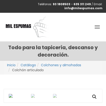
Teléfonos:
93 1808503
–
635 311 249
/ Email:
info@milespumas.com
Togg
navig
Todo para la tapicería, descanso y
decoración.
Inicio
Catálogo
Colchones y almohadas
Colchón articulado